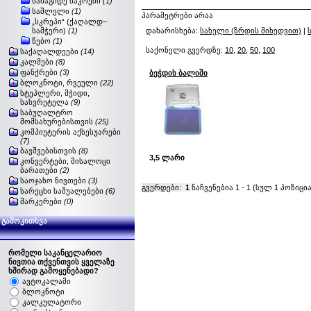
სამაგიდე ნაკრები
(1)
საშლელი
(1)
პარამეტრები არაა
„სკრეპი“ (ქაღალდ–
სამჭერი)
(1)
დახარისხება:
სახელი (ზრდის მიხედვით)
|
წებო
(1)
საქონელი გვერდზე:
10
,
20
,
50
,
100
საქაღალდეები
(14)
კალმები
(8)
ფანქრები
(3)
ბეჭდის ბალიში
ბლოკნოტი, რვეული
(22)
სტეპლერი, მჭიდი,
სახვრეტელა
(9)
საბუღალტრო
მომსახურებისთვის
(25)
კომპიუტერის აქსესუარები
(7)
ბავშვებისთვის
(8)
3,5 ლარი
კონვერტები, მისალოცი
ბარათები
(2)
საოჯახო ნივთები
(3)
გვერდები:
1
ნაჩვენებია
1
-
1
(სულ
1
პოზიცია
სარეცხი საშუალებები
(6)
მარკერები
(0)
გამოკითხვა
რომელი საკანცელარიო
ნივთია თქვენთვის ყველაზე
ხშირად გამოყენებადი?
ავტოკალამი
ბლოკნოტი
კალკულატორი