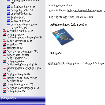
საკანცელარიო თარო
(2)
პარამეტრები არაა
სამკერდე ბეიჯი
(1)
საოფისე დანა
(2)
დახარისხება:
სახელი (ზრდის მიხედვით)
|
ხელსაწმენდი
(1)
საქონელი გვერდზე:
10
,
20
,
50
,
100
ჭიკარტი
(1)
მაკრატელი
(1)
ქაღალდის დამჭერი
გამადიდებელი შუშა ( ლუპა)
,,კლიპსი,,
(4)
საოფისე ტექნიკა
(9)
დოკუმენტების
საწარმოებელი ნივთები
(9)
საქაღალდეები
(14)
კალმები
(8)
ფანქრები
(3)
ბლოკნოტი, რვეული
(22)
3,0 ლარი
სტეპლერი, მჭიდი,
სახვრეტელა
(9)
საბუღალტრო
გვერდები:
1
ნაჩვენებია
1
-
1
(სულ
1
პოზიცია
მომსახურებისთვის
(25)
კომპიუტერის აქსესუარები
(7)
ბავშვებისთვის
(8)
კონვერტები, მისალოცი
ბარათები
(2)
საოჯახო ნივთები
(3)
სარეცხი საშუალებები
(6)
მარკერები
(0)
გამოკითხვა