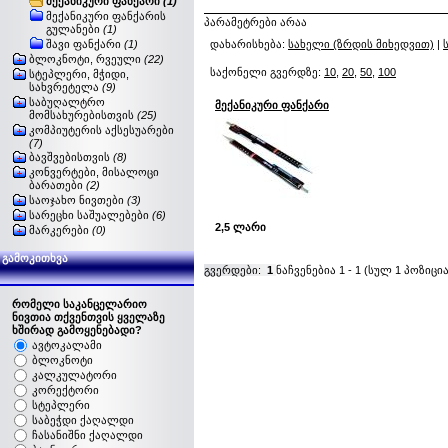
მექანიკური ფანქარი
(1)
მექანიკური ფანქარის
პარამეტრები არაა
გულანები
(1)
შავი ფანქარი
(1)
დახარისხება:
სახელი (ზრდის მიხედვით)
|
ბლოკნოტი, რვეული
(22)
საქონელი გვერდზე:
10
,
20
,
50
,
100
სტეპლერი, მჭიდი,
სახვრეტელა
(9)
საბუღალტრო
მექანიკური ფანქარი
მომსახურებისთვის
(25)
კომპიუტერის აქსესუარები
(7)
ბავშვებისთვის
(8)
კონვერტები, მისალოცი
ბარათები
(2)
საოჯახო ნივთები
(3)
სარეცხი საშუალებები
(6)
2,5 ლარი
მარკერები
(0)
გამოკითხვა
გვერდები:
1
ნაჩვენებია
1
-
1
(სულ
1
პოზიცია
რომელი საკანცელარიო
ნივთია თქვენთვის ყველაზე
ხშირად გამოყენებადი?
ავტოკალამი
ბლოკნოტი
კალკულატორი
კორექტორი
სტეპლერი
საბეჭდი ქაღალდი
ჩასანიშნი ქაღალდი