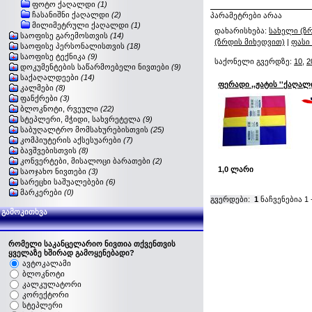
ფოტო ქაღალდი
(1)
ჩასანიშნი ქაღალდი
(2)
პარამეტრები არაა
მილიმეტრული ქაღალდი
(1)
დახარისხება:
სახელი (ზ
საოფისე გარემოსთვის
(14)
(ზრდის მიხედვით)
|
ფასი
საოფისე პერსონალისთვის
(18)
საოფისე ტექნიკა
(9)
საქონელი გვერდზე:
10
,
2
დოკუმენტების საწარმოებელი ნივთები
(9)
საქაღალდეები
(14)
ფერადი ,,ჟატის ''ქაღა
კალმები
(8)
ფანქრები
(3)
ბლოკნოტი, რვეული
(22)
სტეპლერი, მჭიდი, სახვრეტელა
(9)
საბუღალტრო მომსახურებისთვის
(25)
კომპიუტერის აქსესუარები
(7)
ბავშვებისთვის
(8)
კონვერტები, მისალოცი ბარათები
(2)
1,0 ლარი
საოჯახო ნივთები
(3)
სარეცხი საშუალებები
(6)
მარკერები
(0)
გვერდები:
1
ნაჩვენებია
1
გამოკითხვა
რომელი საკანცელარიო ნივთია თქვენთვის
ყველაზე ხშირად გამოყენებადი?
ავტოკალამი
ბლოკნოტი
კალკულატორი
კორექტორი
სტეპლერი