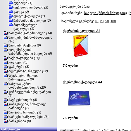
ლეიბლი
(1)
პარამეტრები არაა
ფერადი ქაღალდი
(2)
კალკა
(2)
დახარისხება:
სახელი (ზრდის მიხედვით)
|
ფოტო ქაღალდი
(1)
ჩასანიშნი ქაღალდი
(2)
საქონელი გვერდზე:
10
,
20
,
50
,
100
მილიმეტრული
ქაღალდი
(1)
ქსეროსის ქაღალდი A4
საოფისე გარემოსთვის
(14)
საოფისე პერსონალისთვის
(18)
საოფისე ტექნიკა
(9)
დოკუმენტების
საწარმოებელი ნივთები
(9)
საქაღალდეები
(14)
კალმები
(8)
7,0 ლარი
ფანქრები
(3)
ბლოკნოტი, რვეული
(22)
სტეპლერი, მჭიდი,
სახვრეტელა
(9)
ქსეროქსის ქაღალდი A4
საბუღალტრო
მომსახურებისთვის
(25)
კომპიუტერის აქსესუარები
(7)
ბავშვებისთვის
(8)
კონვერტები, მისალოცი
ბარათები
(2)
საოჯახო ნივთები
(3)
სარეცხი საშუალებები
(6)
7,0 ლარი
მარკერები
(0)
გამოკითხვა
გვერდები:
1
ნაჩვენებია
1
-
3
(სულ
3
პოზიცია